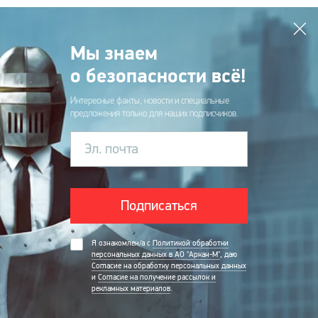
Мы знаем
о безопасности всё!
Интересные факты, новости и специальные
предложения только для наших подписчиков.
Эл. почта
Подписаться
Я ознакомлен/а с
Политикой обработки
персональных данных в АО "Аркан-М"
, даю
Согласие на обработку персональных данных
и
Согласие на получение рассылок и
рекламных материалов
.