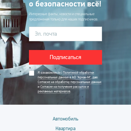
о безопасности всё!
Интересные факты, новости и специальные
предложения только для наших подписчиков.
Эл. почта
Подписаться
Я ознакомлен/а с
Политикой обработки
персональных данных в АО "Аркан-М"
, даю
Согласие на обработку персональных данных
и
Согласие на получение рассылок и
рекламных материалов
.
Автомобиль
Квартира