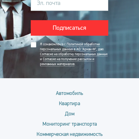
Эл. почта
Подписаться
Я ознакомлен/а с
Политикой обработки
персональных данных в АО "Аркан-М"
, даю
Согласие на обработку персональных данных
и
Согласие на получение рассылок и
рекламных материалов
.
Автомобиль
Квартира
Дом
Мониторинг транспорта
Коммерческая недвижимость