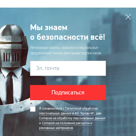
Мы знаем
о безопасности всё!
Интересные факты, новости и специальные
предложения только для наших подписчиков.
Эл. почта
Подписаться
Я ознакомлен/а с
Политикой обработки
персональных данных в АО "Аркан-М"
, даю
Согласие на обработку персональных данных
и
Согласие на получение рассылок и
рекламных материалов
.