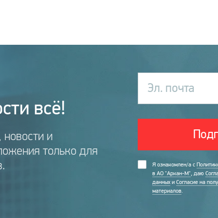
Эл. почта
сти всё!
Подп
 новости и
ложения только для
.
Я ознакомлен/а с
Политик
в АО "Аркан-М"
, даю
Согл
данных
и
Согласие на пол
материалов
.