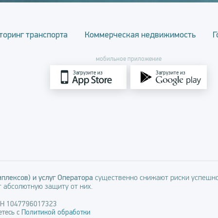
торинг транспорта
Коммерческая недвижимость
Г
мобильное приложение
Загрузите из
Загрузите из
плексов) и услуг Оператора
существенно снижают риски успешно
 абсолютную защиту от них.
РН 1047796017323
тесь с
Политикой обработки