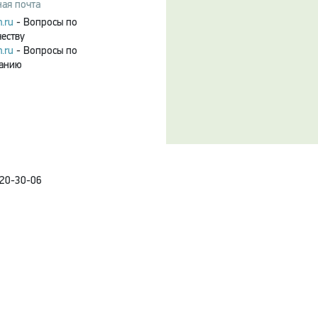
ая почта
.ru
- Вопросы по
честву
.ru
- Вопросы по
ванию
120-30-06