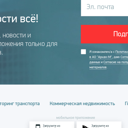
Эл. почта
сти всё!
Подп
 новости и
ложения только для
.
Я ознакомлен/а с
Политик
в АО "Аркан-М"
, даю
Согл
данных
и
Согласие на пол
материалов
.
торинг транспорта
Коммерческая недвижимость
Г
мобильное приложение
Загрузите из
Загрузите из