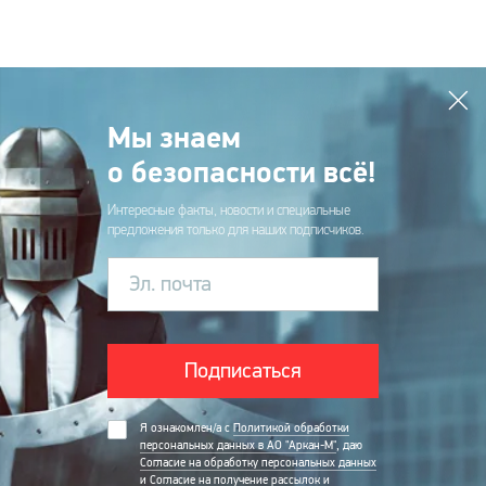
Мы знаем
о безопасности всё!
Интересные факты, новости и специальные
предложения только для наших подписчиков.
Эл. почта
Подписаться
Я ознакомлен/а с
Политикой обработки
персональных данных в АО "Аркан-М"
, даю
Согласие на обработку персональных данных
и
Согласие на получение рассылок и