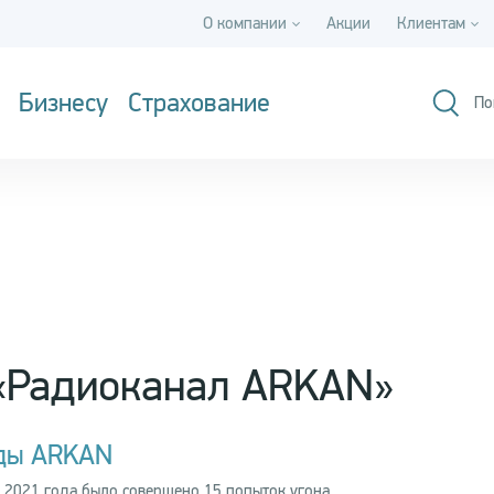
О компании
Акции
Клиентам
Бизнесу
Страхование
По
 «Радиоканал ARKAN»
нды ARKAN
2021 года было совершено 15 попыток угона.