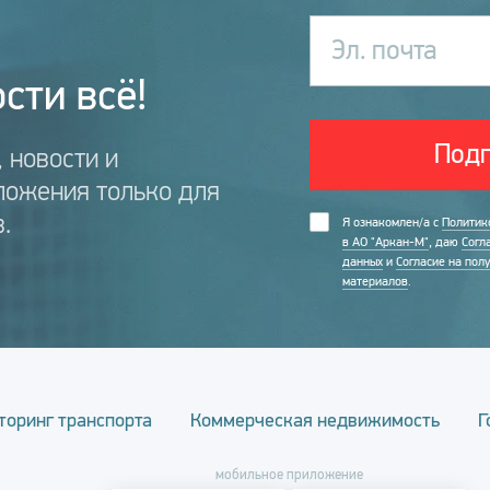
Эл. почта
сти всё!
Подп
 новости и
ложения только для
.
Я ознакомлен/а с
Политик
в АО "Аркан-М"
, даю
Согл
данных
и
Согласие на пол
материалов
.
торинг транспорта
Коммерческая недвижимость
Г
мобильное приложение