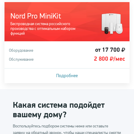
дома
Nord Pro MiniKit
Купить систему
Беспроводная система российского
производства с оптимальным набором
функций
от 17 700
Оборудование
2 800
/мес
Обслуживание
Подробнее
Может быть легко дополнена охранными датчиками,
сиреной, датчиками защиты от пожара и протечки.
Какая система подойдет
Купить систему
вашему дому?
Воспользуйтесь подбором системы ниже или оставьте
заявку на обратный звонок, чтобы наши специалисты смогли