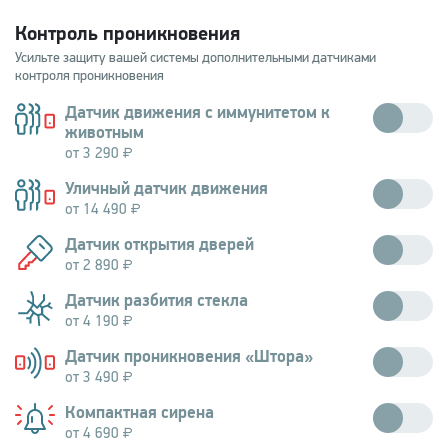
Контроль проникновения
Усильте защиту вашей системы дополнительными датчиками
контроля проникновения
Датчик движения с иммунитетом к
животным
от 3 290
Реагирует на движение и обеспечивает защиту от ложного
Уличный датчик движения
срабатывания при нахождении питомцев в охраняемом помещении.
от 14 490
Реагирует на движение вне помещения, устойчив к любым погодным
Датчик открытия дверей
условиям.
от 2 890
Позволяет обнаружить открытие окна или двери, на которых он
Датчик разбития стекла
установлен.
от 4 190
Реагирует на звук при разбитии стекла.
Датчик проникновения «Штора»
от 3 490
Устанавливается на стеклопакеты и дверные проемы, создает
Компактная сирена
невидимый барьер, при пересечении которого отправляет сигнал
тревоги.
от 4 690