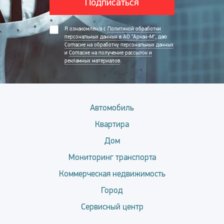
Подписаться
Я ознакомлен/а с
Политикой обработки
персональных данных в АО "Аркан-М"
, даю
Согласие на обработку персональных данных
и
Согласие на получение рассылок и
рекламных материалов
.
Автомобиль
Квартира
Дом
Мониторинг транспорта
Коммерческая недвижимость
Город
Сервисный центр