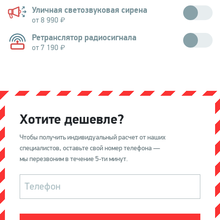
Охранное устройство для помещений подает звуковой сигнал в
Уличная светозвуковая сирена
случае срабатывания сигнализации.
от 8 990
Громкая сирена с яркой подсветкой привлечет внимание прохожих
Ретранслятор радиосигнала
от 7 190
Увеличивает покрытие радиосети для защиты объектов большой
площади
Хотите дешевле?
Чтобы получить индивидуальный расчет от наших
специалистов, оставьте свой номер телефона —
мы перезвоним в течение 5-ти минут.
Телефон