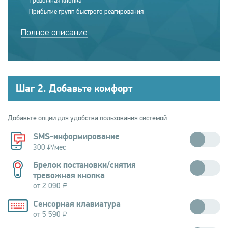
Тревожная кнопка
Прибытие групп быстрого реагирования
Полное описание
Шаг 2. Добавьте комфорт
Добавьте опции для удобства пользования системой
SMS-информирование
300
/мес
Уведомление о событиях, поступающих от охранного комплекса.
Брелок постановки/снятия
тревожная кнопка
от 2 090
Позволяет дистанционно управлять охранной системой. Брелки
Сенсорная клавиатура
оснащены тревожной кнопкой.
от 5 590
Включает скрытую тревогу при вводе кода по принуждению