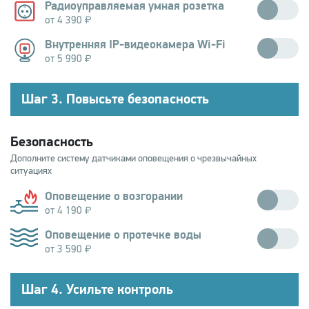
Радиоуправляемая умная розетка
от 4 390
Управляет электроприборами и считает энергопотребление
Внутренняя IP-видеокамера Wi-Fi
от 5 990
Компактная камера с ночной съемкой высокого разрешения и
микрофоном для использования внутри помещений
Шаг 3. Повысьте безопасность
Безопасность
Дополните систему датчиками оповещения о чрезвычайных
ситуациях
Оповещение о возгорании
от 4 190
Определяет возгорание при появлении дыма или повышении
Оповещение о протечке воды
температуры.
от 3 590
Определяет протечку воды при аварии в системе водоснабжения.
Шаг 4. Усильте контроль