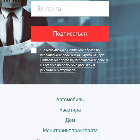
Эл. почта
Подписаться
Я ознакомлен/а с
Политикой обработки
персональных данных в АО "Аркан-М"
, даю
Согласие на обработку персональных данных
и
Согласие на получение рассылок и
рекламных материалов
.
Автомобиль
Квартира
Дом
Мониторинг транспорта