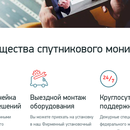
щества спутникового мони
нейка
Выездной монтаж
Круглосу
ешений
оборудования
поддерж
ичными
Вы можете приехать на установку
Дежурные спец
го
в наш Фирменный установочный
федерального 