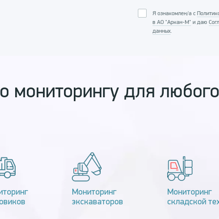
Купить систему
без монтажа, от прикуривателя
Я ознакомлен/а с
Политик
в АО "Аркан-М"
и даю
Сог
данных
.
о мониторингу для любого
иторинг
Мониторинг
Мониторинг
зовиков
экскаваторов
складской те