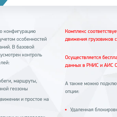
ю конфигурацию
Комплекс соответству
 учетом особенностей
движения грузовиков с
аний. В базовой
усмотрен контроль
Осуществляется беспл
елей:
данных в РНИС и АИС 
беги, маршруты,
А также можно подклю
нной геозоны
опции:
движении и простое на
Удаленная блокиров