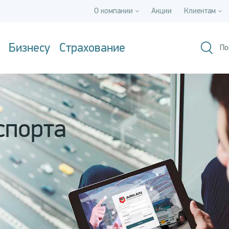
О компании
Акции
Клиентам
Бизнесу
Страхование
По
спорта