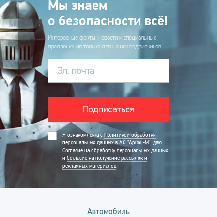
Мы знаем
о безопасности всё!
Интересные факты, новости и специальные
предложения только для наших подписчиков.
Эл. почта
Подписаться
Я ознакомлен/а с
Политикой обработки
персональных данных в АО "Аркан-М"
, даю
Согласие на обработку персональных данных
и
Согласие на получение рассылок и
рекламных материалов
.
Автомобиль