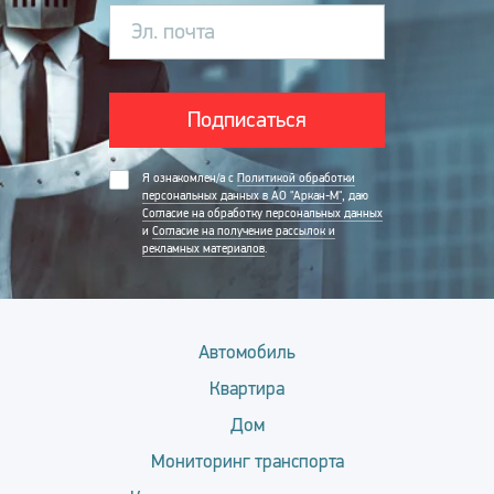
Эл. почта
Подписаться
Я ознакомлен/а с
Политикой обработки
персональных данных в АО "Аркан-М"
, даю
Согласие на обработку персональных данных
и
Согласие на получение рассылок и
рекламных материалов
.
Автомобиль
Квартира
Дом
Мониторинг транспорта