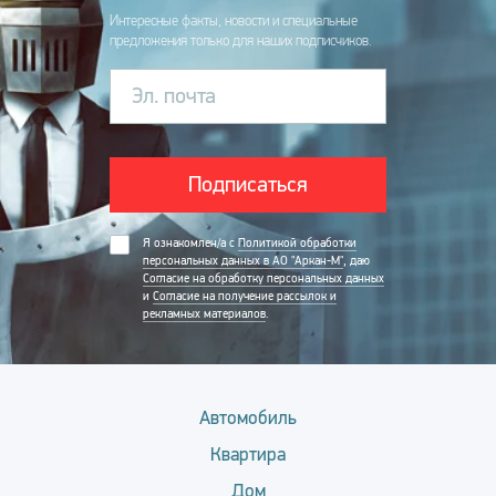
Интересные факты, новости и специальные
предложения только для наших подписчиков.
Эл. почта
Подписаться
Я ознакомлен/а с
Политикой обработки
персональных данных в АО "Аркан-М"
, даю
Согласие на обработку персональных данных
и
Согласие на получение рассылок и
рекламных материалов
.
Автомобиль
Квартира
Дом