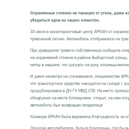
Охраняемые стоянки не панацея от угона, даже ес
убедиться одна их наших клиенток.
30 июня в мониторинговый центр АРКАН от охранного
тревожный сигнал. Автомобиль отображался на трасс
При доведении тревоги собственница сообщила опе
на охраняемой стоянке в районе Выборгской улицы,
метку в машине, что сыграло на руку злоумышленник
И даже несмотря на случившееся, специалистам АР
что транспортное средство находится на съезде с т
продублирована в ДЧ ГУ МВД СПб. На место происш
обнаружен на месте блокировки: открыт, на нем отс
автомобиль был возвращен владелице.
Команде АРКАН была выражена благодарность за оп
Дорогие автолюбители, будьте бдительны, где бы в