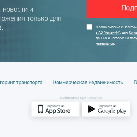
Подп
 новости и
ложения только для
.
Я ознакомлен/а с
Политик
в АО "Аркан-М"
, даю
Согл
данных
и
Согласие на пол
материалов
.
торинг транспорта
Коммерческая недвижимость
Г
мобильное приложение
Загрузите из
Загрузите из