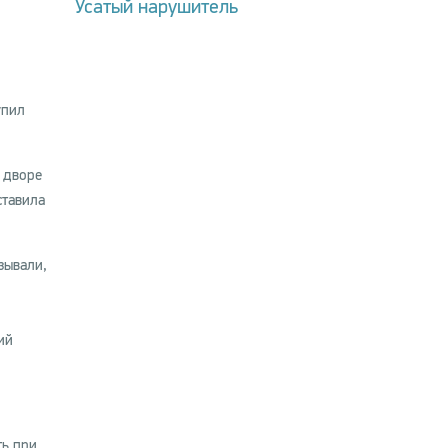
Усатый нарушитель
упил
 дворе
ставила
зывали,
ий
ть при