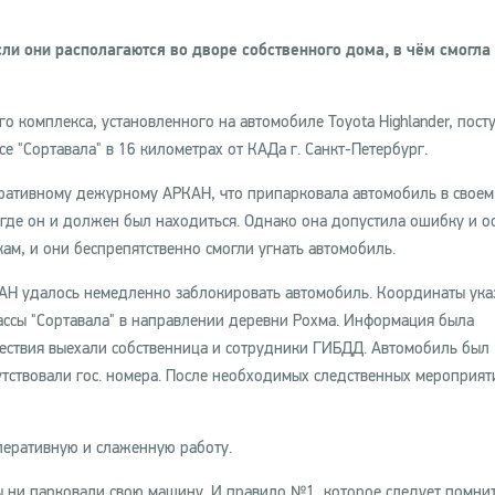
ли они располагаются во дворе собственного дома, в чём смогла
 комплекса, установленного на автомобиле Toyota Highlander, пост
е "Сортавала" в 16 километрах от КАДа г. Санкт-Петербург.
ративному дежурному АРКАН, что припарковала автомобиль в своем
 где он и должен был находиться. Однако она допустила ошибку и о
ам, и они беспрепятственно смогли угнать автомобиль.
КАН удалось немедленно заблокировать автомобиль. Координаты ука
рассы "Сортавала" в направлении деревни Рохма. Информация была
ествия выехали собственница и сотрудники ГИБДД. Автомобиль был
утствовали гос. номера. После необходимых следственных мероприят
еративную и слаженную работу.
ы ни парковали свою машину. И правило №1, которое следует помни