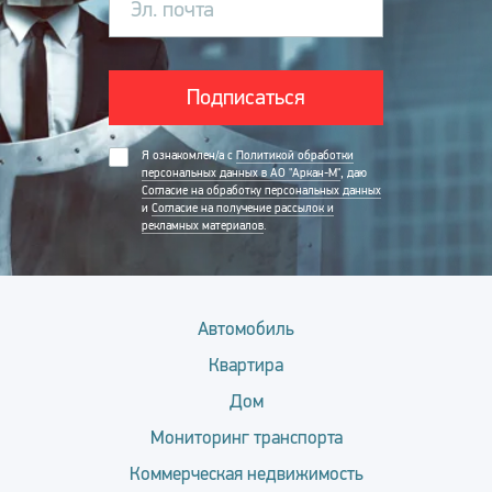
Эл. почта
Подписаться
Я ознакомлен/а с
Политикой обработки
персональных данных в АО "Аркан-М"
, даю
Согласие на обработку персональных данных
и
Согласие на получение рассылок и
рекламных материалов
.
Автомобиль
Квартира
Дом
Мониторинг транспорта
Коммерческая недвижимость