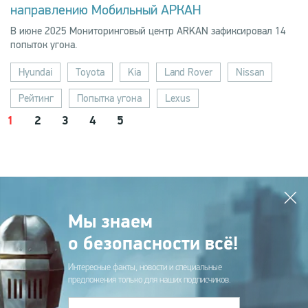
направлению Мобильный АРКАН
В июне 2025 Мониторинговый центр ARKAN зафиксировал 14
попыток угона.
Hyundai
Toyota
Kia
Land Rover
Nissan
Рейтинг
Попытка угона
Lexus
1
2
3
4
5
Мы знаем
о безопасности всё!
Интересные факты, новости и специальные
предложения только для наших подписчиков.