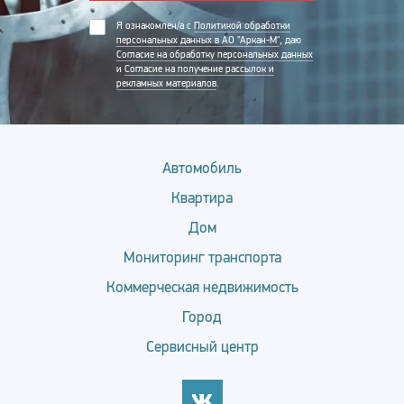
Я ознакомлен/а с
Политикой обработки
персональных данных в АО "Аркан-М"
, даю
Согласие на обработку персональных данных
и
Согласие на получение рассылок и
рекламных материалов
.
Автомобиль
Квартира
Дом
Мониторинг транспорта
Коммерческая недвижимость
Город
Сервисный центр