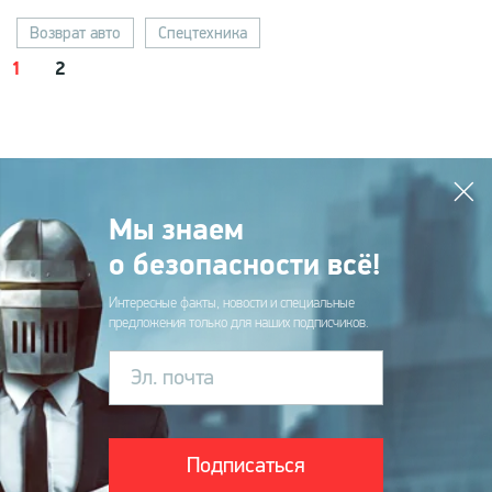
Возврат авто
Спецтехника
1
2
Мы знаем
о безопасности всё!
Интересные факты, новости и специальные
предложения только для наших подписчиков.
Эл. почта
Подписаться