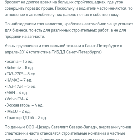
бросают на долгое время на больших стройплощадках, где угон
совершить гораздо проще. Поскольку и водители часто меняются, то
отношение к автомобилю у них далеко не как к собственному.
По наблюдениям специалистов, «рабочие» автомобили чаще угоняют
для бизнеса, то есть для различных строительных работ, а не для
продажи на запчасти.
Угоны грузовиков и специальной техники в Санкт-Петербурге в
апреле-2014 (статистика ГИБДД Санкт-Петербурга)
•Scania – 15 ед.
•Schmitz – 8 ед.
•ГАЗ-2705 – 8 ед.
•КАМАЗ – 7 ед.
•ГАЗ-1724 – 5 ед.
•MAN – 4 ед.
•Volvo FM– 4
•Экскаваторы – 4 ед.
•IVECO – 2 ед.
•Трактор ТДТ55 – 2 ед.
По данным ООО «Цезарь Сателлит Северо-Запад», жертвами угонов
спецтехники часто становятся строительные компании и частные
предприниматели. Помимо экскаваторов среди преступников