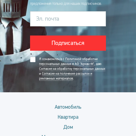
предложения только для наших подписчиков.
Эл. почта
Подписаться
Я ознакомлен/а с
Политикой обработки
персональных данных в АО "Аркан-М"
, даю
Согласие на обработку персональных данных
и
Согласие на получение рассылок и
рекламных материалов
.
Автомобиль
Квартира
Дом