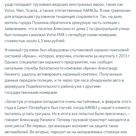
удар попадают грузовики ведущих иностранных марок, таких как
Volvo, Man, Scania, а также отечественные КАМАЗы. В мае тревожная
для владельцев грузовиков тенденция сохраняется. Так, на днях
житель города Пушкина обратился в дежурную часть полиции с
заявлением, что в поселке Алексино от дома 2 по Центральной улице
был похищен самосвал Volvo FMX с петербургскими номерами,
стоимостью около 4,5 млн рублей.
Угнанный грузовик был оборудован спутниковой охранно-поисковой
системой «Аркан», которую, впрочем, отключили за неуплату с 2013 г.
Однако специалистам охранного предприятия, как сообщил
начальник службы безопасности компании «Аркан» Александр
Кенинги, удалось активировать охранный комплекс. Полученные
данные передали полиции, и те через три часа обнаружили авто в
деревушке Лодейнопольского района уже с другими
государственными номерами.
«Зачастую угонщики попадаются очень настойчивые, в феврале этого
года в Санкт-Петербурге был случай, когда КАМАЗ у нашего клиента
пытались угнать три раза. Но в итоге все попытки были пресечены», –
говорит Александр Кенинги. Почему грузовой транспорт находится в
зоне риска? Во-первых, организации экономят на защите таких
автомобилей. Во-вторых, паркуют их на неохраняемых стоянках или