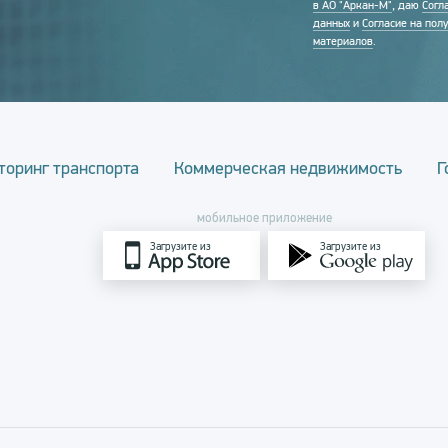
в АО "Аркан-М"
, даю
Согл
данных
и
Согласие на пол
материалов
.
торинг транспорта
Коммерческая недвижимость
Г
мобильное приложение
Загрузите из
Загрузите из