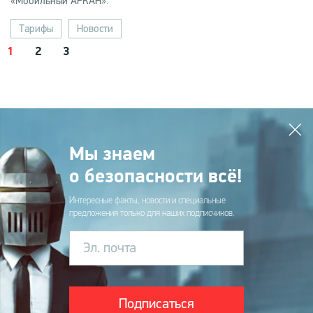
«Мобильный АРКАН».
Тарифы
Новости
1
2
3
Мы знаем
о безопасности всё!
Интересные факты, новости и специальные
предложения только для наших подписчиков.
Эл. почта
Подписаться