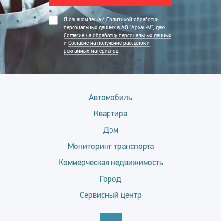
Я ознакомлен/а с
Политикой обработки
персональных данных в АО "Аркан-М"
, даю
Согласие на обработку персональных данных
и
Согласие на получение рассылок и
рекламных материалов
.
Автомобиль
Квартира
Дом
Мониторинг транспорта
Коммерческая недвижимость
Город
Сервисный центр