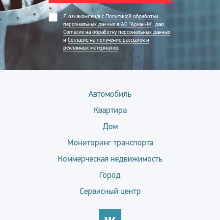
Я ознакомлен/а с
Политикой обработки
персональных данных в АО "Аркан-М"
, даю
Согласие на обработку персональных данных
и
Согласие на получение рассылок и
рекламных материалов
.
Автомобиль
Квартира
Дом
Мониторинг транспорта
Коммерческая недвижимость
Город
Сервисный центр