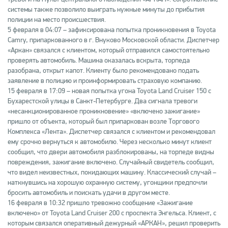
системы также позволило выиграть нужные минуты до прибытия
полиции на место происшествия.
5 февраля в 04:07 – зафиксирована попытка проникновения в Toyota
Camry, припаркованного в г. Внуково Московской области. Диспетчер
«Аркан» связался с клиентом, который отправился самостоятельно
проверять автомобиль. Машина оказалась вскрыта, торпеда
разобрана, открыт капот. Клиенту было рекомендовано подать
заявление в полицию и проинформировать страховую компанию.
15 февраля в 17:09 – новая попытка угона Toyota Land Cruiser 150 с
Бухарестской улицы в Санкт-Петербурге. Два сигнала тревоги
«несанкционированное проникновение» «включено зажигание»
пришло от объекта, который был припаркован возле Торгового
Комплекса «Лента». Диспетчер связался с клиентом и рекомендовал
ему срочно вернуться к автомобилю. Через несколько минут клиент
сообщил, что двери автомобиля разблокированы, на торпеде видны
повреждения, зажигание включено. Случайный свидетель сообщил,
что видел неизвестных, покидающих машину. Классический случай –
наткнувшись на хорошую охранную систему, угонщики предпочли
бросить автомобиль и поискать удачи в другом месте.
16 февраля в 10:32 пришло тревожно сообщение «Зажигание
включено» от Toyota Land Cruiser 200 с проспекта Энгельса. Клиент, с
которым связался оперативный дежурный «АРКАН», решил проверить