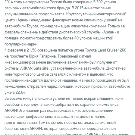
2014 году на территории России было совершено 5 302 угонов
легковых автомобилей этого бренда. В 2015-м наступление
злоумышленников продолжается. Круглосуточный мониторинговый
центр «Аркан» ежедневно фиксирует новые случаи покушений на
автомобили Toyota, принадлежащие клиентам компании. Только за
февраль слаженные действия диспетчерской службы «Аркан» и
полиции помогли предотвратить более 40 угонов машин этой
популярной марки!
4 февраля в 21:56 совершена попытка угона Toyota Land Cruiser 200
на проспекте Юрия Гагарина. Тревожный сигнал
«несанкционированное включение зажигания» был получен от
системы ARKAN Satellite, установленной на автомобиле. Диспетчер
мониторингового центра связался с клиентом и выяснил, что
последний находится далеко от машины. На место происшествия был
немедленно отправлен наряд полиции, который прибыл к автомобилю
уже в 22:04.
За восемь минут угонщики успели не только вскрыть машину, но и
разобрать торпеду, а также добраться до охранного комплекса
ARKAN! Это лишний раз подтверждает, что злоумышленники -
настоящие профессионалы и «выходят на дело» отлично
подготовленными. Тем не менее, победа осталась за системой
безопасности ARKAN, которая своевременно передала сигнал
тревоги на Пульт центрального наблюдения «АРКАН». Сопротивление