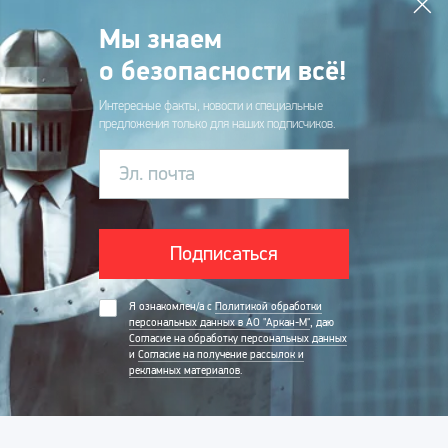
Мы знаем
о безопасности всё!
Интересные факты, новости и специальные
предложения только для наших подписчиков.
Эл. почта
Подписаться
Я ознакомлен/а с
Политикой обработки
персональных данных в АО "Аркан-М"
, даю
Согласие на обработку персональных данных
и
Согласие на получение рассылок и
рекламных материалов
.