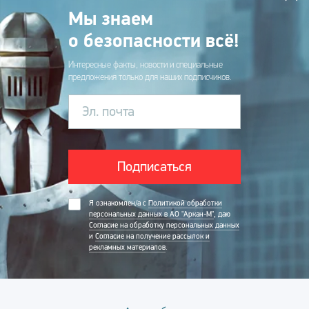
Мы знаем
о безопасности всё!
Интересные факты, новости и специальные
предложения только для наших подписчиков.
Эл. почта
Подписаться
Я ознакомлен/а с
Политикой обработки
персональных данных в АО "Аркан-М"
, даю
Согласие на обработку персональных данных
и
Согласие на получение рассылок и
рекламных материалов
.