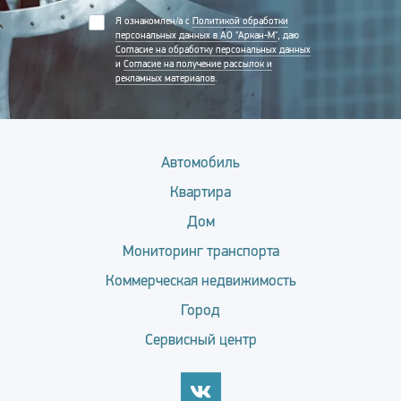
Я ознакомлен/а с
Политикой обработки
персональных данных в АО "Аркан-М"
, даю
Согласие на обработку персональных данных
и
Согласие на получение рассылок и
рекламных материалов
.
Автомобиль
Квартира
Дом
Мониторинг транспорта
Коммерческая недвижимость
Город
Сервисный центр