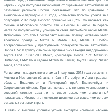
Данные, предоставленные Федеральным мониторинговым центром
«Аркан», куда поступает информация от охраняемых автомобилей из
различных регионов России, показывают, что по сравнению с
аналогичным периодом 2011 года, количество попыток угонов за I
полугодие 2012 года выросло примерно на 8,7%. Это касается как
Москвы и Московской области, так и России, в целом. На первом
месте по популярности у угонщиков стоят автомобили марки Mazda.
Любопытно, что топ-3 составляют машины преимущественно этого
японского бренда – Mazda 6, Mazda CX-7, Mazda 3. Особой
востребованностью у преступников пользуются также автомобили
Honda СR-V. В группу с высоким уровнем риска входят внедорожники
Toyota Land Cruiser 200, BMW5, кроссоверы Honda Pilot, Mitsubishi
Outlander, BMW X6 и седаны Mitsubishi Lancer, Toyota Camry, Nissan
Teana, Ford Focus.
Регионами – лидерами по угонам за I полугодие 2012 года остаются г.
Москва и Московская область, г. Санкт-Петербург и Ленинградская
область, Владивосток и Приморский край, Екатеринбург и
Свердловская область. Причем, показатель попыток угоняемости в
северной столице едва ли не вдвое выше, чем аналогичный
показатель в Москве и в несколько десятков раз выше, чем во всех
остальных регионах страны.
В связи с высоким уровнем угонов эксперты компании «Аркан»