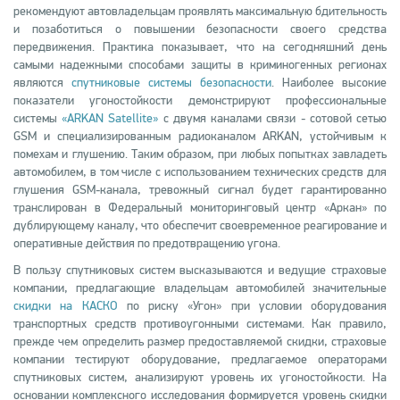
рекомендуют автовладельцам проявлять максимальную бдительность
и позаботиться о повышении безопасности своего средства
передвижения. Практика показывает, что на сегодняшний день
самыми надежными способами защиты в криминогенных регионах
являются
спутниковые системы безопасности
. Наиболее высокие
показатели угоностойкости демонстрируют профессиональные
системы
«ARKAN Satellite»
с двумя каналами связи - сотовой сетью
GSM и специализированным радиоканалом ARKAN, устойчивым к
помехам и глушению. Таким образом, при любых попытках завладеть
автомобилем, в том числе с использованием технических средств для
глушения GSM-канала, тревожный сигнал будет гарантированно
транслирован в Федеральный мониторинговый центр «Аркан» по
дублирующему каналу, что обеспечит своевременное реагирование и
оперативные действия по предотвращению угона.
В пользу спутниковых систем высказываются и ведущие страховые
компании, предлагающие владельцам автомобилей значительные
скидки на КАСКО
по риску «Угон» при условии оборудования
транспортных средств противоугонными системами. Как правило,
прежде чем определить размер предоставляемой скидки, страховые
компании тестируют оборудование, предлагаемое операторами
спутниковых систем, анализируют уровень их угоностойкости. На
основании комплексного исследования формируется уровень скидки