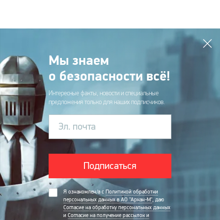
Мы знаем
о безопасности всё!
Интересные факты, новости и специальные
предложения только для наших подписчиков.
Эл. почта
Подписаться
Я ознакомлен/а с
Политикой обработки
персональных данных в АО "Аркан-М"
, даю
Согласие на обработку персональных данных
и
Согласие на получение рассылок и