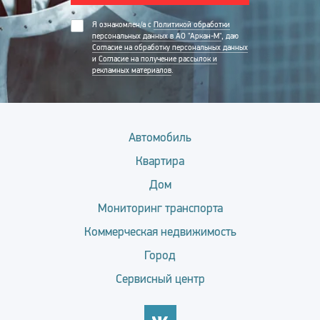
Я ознакомлен/а с
Политикой обработки
персональных данных в АО "Аркан-М"
, даю
Согласие на обработку персональных данных
и
Согласие на получение рассылок и
рекламных материалов
.
Автомобиль
Квартира
Дом
Мониторинг транспорта
Коммерческая недвижимость
Город
Сервисный центр