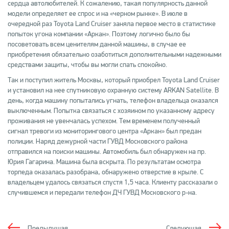
сердца автолюбителей. К сожалению, такая популярность данной
модели определяет ее спрос и на «черном рынке». В июле в
очередной раз Toyota Land Cruiser заняла первое место в статистике
попыток угона компании «Аркан». Поэтому логично было бы
посоветовать всем ценителям данной машины, в случае ее
приобретения обязательно озаботиться дополнительными надежными
средствами защиты, чтобы вы могли спать спокойно.
Так и поступил житель Москвы, который приобрел Toyota Land Cruiser
и установил на нее спутниковую охранную систему ARKAN Satellite. В
день, когда машину попытались угнать, телефон владельца оказался
выключенным. Попытка связаться с хозяином по указанному адресу
проживания не увенчалась успехом. Тем временем полученный
сигнал тревоги из мониторингового центра «Аркан» был предан
полиции. Наряд дежурной части ГУВД Московского района
отправился на поиски машины. Автомобиль был обнаружен на пр.
Юрия Гагарина. Машина была вскрыта. По результатам осмотра
торпеда оказалась разобрана, обнаружено отверстие в крыле. С
владельцем удалось связаться спустя 1,5 часа. Клиенту рассказали о
случившемся и передали телефон ДЧ ГУВД Московского р-на.
Предыдущая
Следующая