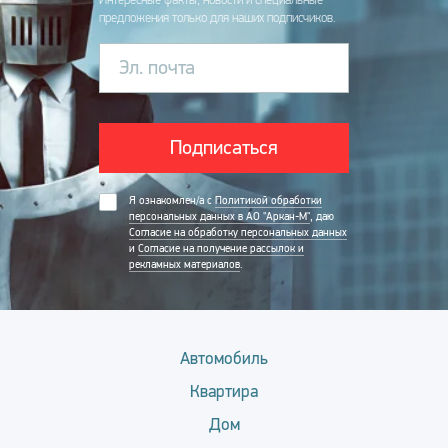
предложения только для наших подписчиков.
Эл. почта
Подписаться
Я ознакомлен/а с
Политикой обработки
персональных данных в АО "Аркан-М"
, даю
Согласие на обработку персональных данных
и
Согласие на получение рассылок и
рекламных материалов
.
Автомобиль
Квартира
Дом