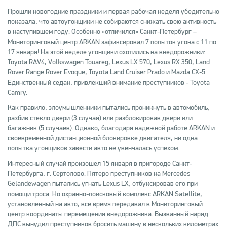
Прошли новогодние праздники и первая рабочая неделя убедительно
показала, что автоугонщики не собираются снижать свою активность
в наступившем году. Особенно «отличился» Санкт-Петербург –
Мониторинговый центр
ARKAN
зафиксировал 7 попыток угона с 11 по
17 января! На этой неделе угонщики охотились на внедорожники:
Toyota RAV4, Volkswagen Touareg, Lexus LX 570, Lexus RX 350, Land
Rover Range Rover Evoque, Toyota Land Cruiser Prado и Mazda CX-5.
Единственный седан, привлекший внимание преступников - Toyota
Camry.
Как правило, злоумышленники пытались проникнуть в автомобиль,
разбив стекло двери (3 случая) или разблокировав двери или
багажник (5 случаев). Однако, благодаря надежной работе ARKAN и
своевременной дистанционной блокировке двигателя, ни одна
попытка угонщиков завести авто не увенчалась успехом.
Интересный случай произошел 15 января в пригороде Санкт-
Петербурга, г. Сертолово. Пятеро преступников на Mercedes
Gelandewagen пытались угнать Lexus LX, отбуксировав его при
помощи троса. Но охранно-поисковый комплекс ARKAN Satellite,
установленный на авто, все время передавал в Мониторинговый
центр координаты перемещения внедорожника. Вызванный наряд
ДПС вынудил преступников бросить машину в нескольких километрах