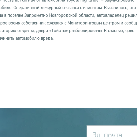
поступил сигнал от автомобиля Toyota Highlander – зафиксировано
биля. Оперативный дежурный связался с клиентом. Выяснилось, чт
а в поселке Запрометно Новгородской области, автовладелец реши
орое время собственник связался с Мониторинговым центром и сообщ
риторию открыты, двери «Тойоты» разблокированы. К счастью, ярко
ичинить автомобилю вреда.
Эл. почта