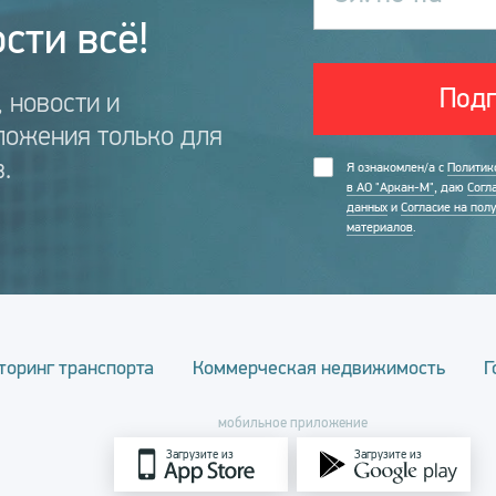
сти всё!
Подп
 новости и
ложения только для
.
Я ознакомлен/а с
Политик
в АО "Аркан-М"
, даю
Согл
данных
и
Согласие на пол
материалов
.
торинг транспорта
Коммерческая недвижимость
Г
мобильное приложение
Загрузите из
Загрузите из