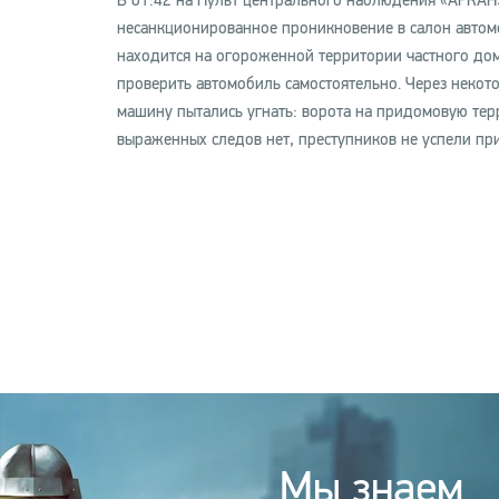
В 01:42 на Пульт центрального наблюдения «АРКАН» 
несанкционированное проникновение в салон автомо
находится на огороженной территории частного дом
проверить автомобиль самостоятельно. Через некот
машину пытались угнать: ворота на придомовую тер
выраженных следов нет, преступников не успели пр
Мы знаем