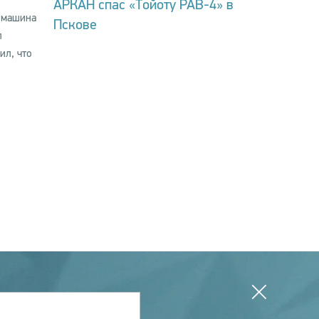
АРКАН спас «Тойоту РАВ-4» в
о машина
Пскове
л
ил, что