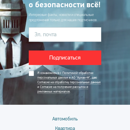
о безопасности всё!
Интересные факты, новости и специальные
предложения только для наших подписчиков.
Эл. почта
Подписаться
Я ознакомлен/а с
Политикой обработки
персональных данных в АО "Аркан-М"
, даю
Согласие на обработку персональных данных
и
Согласие на получение рассылок и
рекламных материалов
.
Автомобиль
Квартира