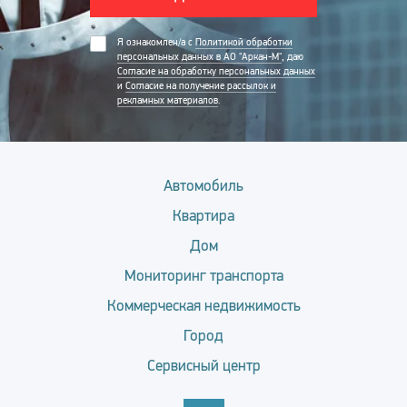
Я ознакомлен/а с
Политикой обработки
персональных данных в АО "Аркан-М"
, даю
Согласие на обработку персональных данных
и
Согласие на получение рассылок и
рекламных материалов
.
Автомобиль
Квартира
Дом
Мониторинг транспорта
Коммерческая недвижимость
Город
Сервисный центр