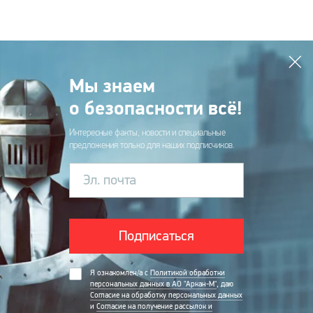
Мы знаем
о безопасности всё!
Интересные факты, новости и специальные
предложения только для наших подписчиков.
Эл. почта
Подписаться
Я ознакомлен/а с
Политикой обработки
персональных данных в АО "Аркан-М"
, даю
Согласие на обработку персональных данных
и
Согласие на получение рассылок и