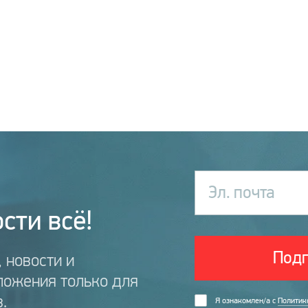
Эл. почта
сти всё!
Подп
 новости и
ложения только для
.
Я ознакомлен/а с
Политик