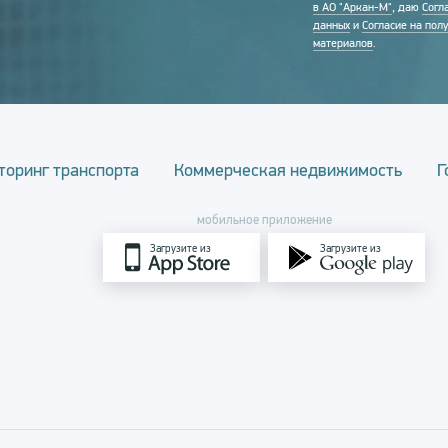
в АО "Аркан-М"
, даю
Согл
данных
и
Согласие на пол
материалов
.
торинг транспорта
Коммерческая недвижимость
Г
мобильное приложение
Загрузите из
Загрузите из