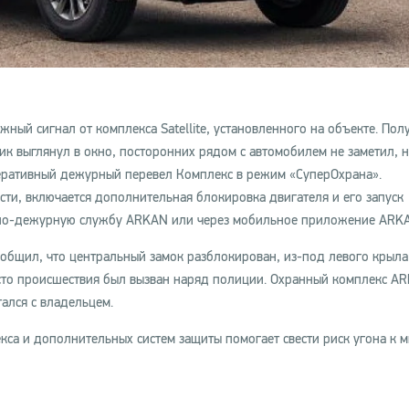
ный сигнал от комплекса Satellite, установленного на объекте. Пол
к выглянул в окно, посторонних рядом с автомобилем не заметил, 
перативный дежурный перевел Комплекс в режим «СуперОхрана».
и, включается дополнительная блокировка двигателя и его запуск
ивно-дежурную службу ARKAN или через мобильное приложение ARK
ообщил, что центральный замок разблокирован, из-под левого крыла
сто происшествия был вызван наряд полиции. Охранный комплекс A
ался с владельцем.
кса и дополнительных систем защиты помогает свести риск угона к 