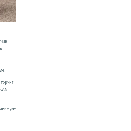
учив
но
AN.
 торчит
RKAN
минимуму