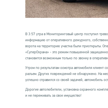
В 3:57 утра в Мониторинговый центр поступил тревож
информацию от оперативного дежурного, собственни
ворота на территорию участка были приоткрыты. О
«СуперОхрана» - это режим повышенной защищенност
становится возможным только по звонку в операт
Утром по результатам осмотра автомобиля клиент с
разъем. Других повреждений не обнаружено. На ме
успешно справился со своей задачей, автомобиль ост
Дорогие автолюбители, установка охранного компле
и не переживать за свое имущество!