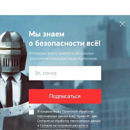
Мы знаем
о безопасности всё!
Интересные факты, новости и специальные
предложения только для наших подписчиков.
Эл. почта
Подписаться
Я ознакомлен/а с
Политикой обработки
персональных данных в АО "Аркан-М"
, даю
Согласие на обработку персональных данных
и
Согласие на получение рассылок и