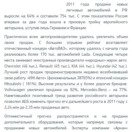
2011 года продажи новых
легковых автомобилей в РФ
выросли на 64% и составили 754 тыс. С этим показателем Россия
впервые за два года вошла в призовую тройку европейского
авторынка, уступив лишь Германии и Франции.
Практически всем автопроизводителям удалось увеличить объем
своих продаж. С большим отрывом рейтинг возглавляет
отечественный концерн «АвтоВАЗ», которому удалось с начала года
реализовать более 170 тыс. автомобилей Lada. Следующие четыре
места занимают иностранные производители «народных» марок авто:
Chevrolet (46 тыс.), Renault (45 тыс.), KIA (44 тыс.), Hyundai (42 тыс.).
Лучший рост продаж продемонстрировали недавно возобновивший
свою работу «ИЖ Авто» (феноменальные 38765%) и японский концерн
Mitsubishi ( 181%). Высокие результаты и у более дорогих брендов:
Volkswagen увеличил продажи на 92%, Mercedes-Benz – на 77%.
Наметившийся позитивный тренд развития российского авторынка
позволил АЕБ изменить прогноз его дальнейшего роста в 2011 году с
2,24 млн до 2,35 млн проданных авто.
Оптимистичный прогноз распространяется и на продажи
дополнительного оборудования, которые напрямую связаны с
продажами новых автомобилей. Эксперты компании «Аркан»