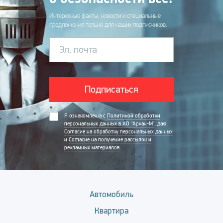
Интересные факты, новости и специальные
предложения только для наших подписчиков.
Эл. почта
Подписаться
Я ознакомлен/а с
Политикой обработки
персональных данных в АО "Аркан-М"
, даю
Согласие на обработку персональных данных
и
Согласие на получение рассылок и
рекламных материалов
.
Автомобиль
Квартира