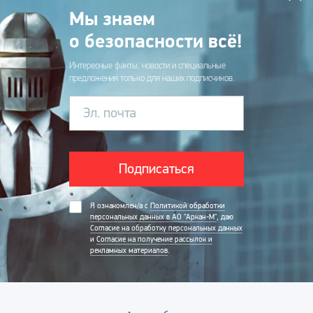
Мы знаем
о безопасности всё!
Интересные факты, новости и специальные
предложения только для наших подписчиков.
Эл. почта
Подписаться
Я ознакомлен/а с
Политикой обработки
персональных данных в АО "Аркан-М"
, даю
Согласие на обработку персональных данных
и
Согласие на получение рассылок и
рекламных материалов
.