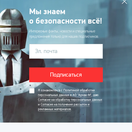
Мы знаем
о безопасности всё!
Интересные факты, новости и специальные
предложения только для наших подписчиков.
Эл. почта
Подписаться
Я ознакомлен/а с
Политикой обработки
персональных данных в АО "Аркан-М"
, даю
Согласие на обработку персональных данных
и
Согласие на получение рассылок и
рекламных материалов
.