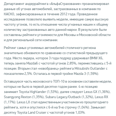
Департамент андеррайтинга «АльфаСтрахование» проанализировал
данные об угонах автомобилей, застрахованных в компании по
КАСКО, зафиксированных в течение 2012 года. Проведенное
исследование позволило выявить модели, имеющие самую высокую
частоту угонов, то есть отношение числа угнанных машин к общему
количеству застрахованных авто данной марки. В результате были
составлены рейтинги угоняемости для Москвы и Московской области
и для региональной сети компании.
Рейтинг самых угоняемых автомобилей столичного региона
значительно обновился по сравнению со статистикой предыдущего
года. Место лидера, которое 3 года подряд удерживал BMW X6,
теперь заняла Mazda6 с частотой угонов 2,85%, переместившись с 5-й
позиции. Вторым стал «новобранец» рейтинга Mitsubishi Outlander с
показателем 2,5%. Осталась в первой тройке Mazda 3 (1,59%).
Оставшуюся часть московского ТОП-10 в основном составили модели,
которых не было в первой десятке годом ранее. 4-ю позицию
занимает Toyota Highlander (1,53%), далее следуют Lexus GX (1,36%),
Ssangyong Rexton (1,35%), Subaru Legacy/Outback (1,32%), Lexus RX
(1,17%). Lexus LX стал единственным участником из прошлогоднего
рейтинга, хотя и опустился с 6-й на 9-ю строчку (1,04%). Замыкает
десятку Toyota Land Cruiser с частотой угонов 1,03%.