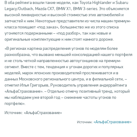
В оба рейтинга вошли такие модели, как Toyota Highlander и Subaru
Legacy/Outback, Mazda CX7, BMW X1, BMW 3-series. Это объясняется
высокой ликвидностью и высокой стоимостью этих автомобилей и
запчастей к ним. Некоторые представители из числа машин премиум-
класса похищают «под заказ», большинство же из этого списка
угоняются подержанными – «под разбор», так как новые и
оригинальные комплектующие к ним стоят намного дороже.
«В регионах картина распределения угонов по моделям более
разнообразна, что вызвано меньшей консолидацией нашего портфеля
и не столь четкой направленностью автоугонщиков на премиум-
сегмент. Вместе с тем, тенденция к угонам дорогих и популярных
моделей, марок японских производителей прослеживается и в
данных Московского регионального центра, и в филиальной сети, –
отметил Илья Григорьев, Руководитель управления андеррайтинга
«АльфаСтрахование». – Отдельно отмечу позитивный тренд, который
мы наблюдаем уже второй год – снижение частоты угонов по
портфелю».
Источник: «АльфаСтрахование»
«АльфаСтрахование»
Источник: