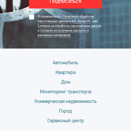
Подписаться
Я ознакомлен/а с
Политикой обработки
персональных данных в АО "Аркан-М"
, даю
Согласие на обработку персональных данных
и
Согласие на получение рассылок и
рекламных материалов
.
Автомобиль
Квартира
Дом
Мониторинг транспорта
Коммерческая недвижимость
Город
Сервисный центр