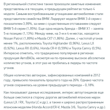
В региональной статистике также произошли заметные изменения:
представлены и в текущем, и предыдущем рейтингах только 4
модели. Самыми востребованными угонщиками автомобилями стали
представители семейства BMW. Лидируют модели BMW 3-й серии с
показателем 3,99%, за ними с существенным отставанием следуют
BMW 5-й серии (1,95%). Еще одна модель бренда – BMW X1 – заняла
5-ю позицию (1,13%). Между ними, на 3-м и 4-м местах, находятся
Nissan Patrol (1,89%) и Mazda CX7 (1,86%). Далее, с частотой угонов
менее 1%, расположились Toyota Highlander (0,96%), Lexus LX
(0,92%), Lexus RX (0,6%), Honda CR-V (0,59%) и Toyota Camry (0,5%).
Интересно отметить, что традиционно популярная в регионах
продукция АвтоВАЗа, несмотря на по-прежнему высокое абсолютное
количество угонов, в этот раз не пробилась в лидеры по частоте
угонов.
Общее количество автокраж, зафиксированных компанией в 2012
году, превысило показатель прошлого года на 26%. Однако частота
угонов сохранилась на уровне предыдущего периода – 0,18%.
Как показывают данные исследования, интерес автоугонщиков еще
больше сместился в сторону дорогих автомобилей японских марок
(Lexus LX / RX, Toyota LC и др.), а также к широко распространенным
японским моделям (Honda Accord/CR-V, Mazda 3/6, Toyota Camry и др.).