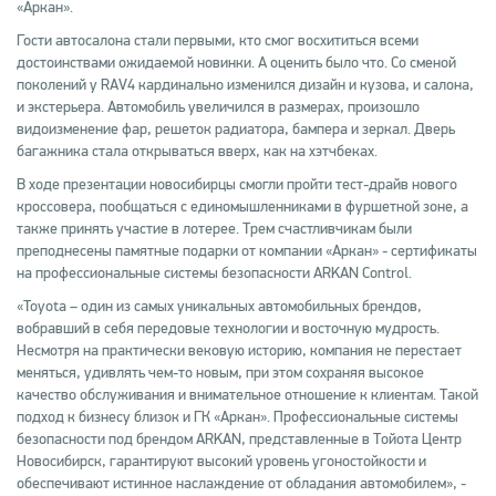
«Аркан».
Гости автосалона стали первыми, кто смог восхититься всеми
достоинствами ожидаемой новинки. А оценить было что. Со сменой
поколений у RAV4 кардинально изменился дизайн и кузова, и салона,
и экстерьера. Автомобиль увеличился в размерах, произошло
видоизменение фар, решеток радиатора, бампера и зеркал. Дверь
багажника стала открываться вверх, как на хэтчбеках.
В ходе презентации новосибирцы смогли пройти тест-драйв нового
кроссовера, пообщаться с единомышленниками в фуршетной зоне, а
также принять участие в лотерее. Трем счастливчикам были
преподнесены памятные подарки от компании «Аркан» - сертификаты
на профессиональные системы безопасности ARKAN Control.
«Toyota – один из самых уникальных автомобильных брендов,
вобравший в себя передовые технологии и восточную мудрость.
Несмотря на практически вековую историю, компания не перестает
меняться, удивлять чем-то новым, при этом сохраняя высокое
качество обслуживания и внимательное отношение к клиентам. Такой
подход к бизнесу близок и ГК «Аркан». Профессиональные системы
безопасности под брендом ARKAN, представленные в Тойота Центр
Новосибирск, гарантируют высокий уровень угоностойкости и
обеспечивают истинное наслаждение от обладания автомобилем», -