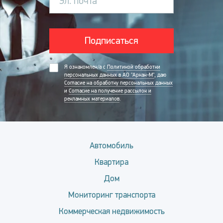
Эл. почта
Подписаться
Я ознакомлен/а с
Политикой обработки
персональных данных в АО "Аркан-М"
, даю
Согласие на обработку персональных данных
и
Согласие на получение рассылок и
рекламных материалов
.
Автомобиль
Квартира
Дом
Мониторинг транспорта
Коммерческая недвижимость