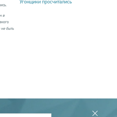
Угонщики просчитались
ись.
н в
вного
 не быть