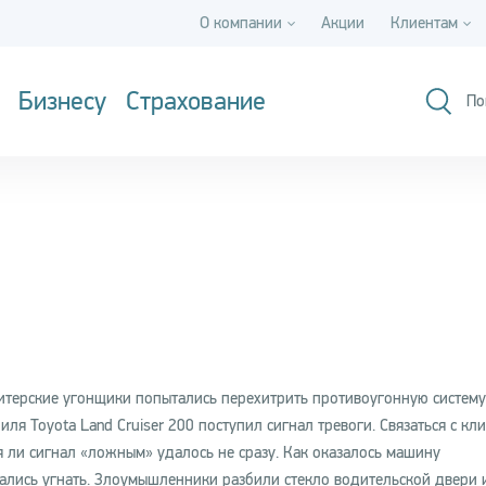
О компании
Акции
Клиентам
Бизнесу
Страхование
По
итерские угонщики попытались перехитрить противоугонную систем
иля Toyota Land Cruiser 200 поступил сигнал тревоги. Связаться с кл
я ли сигнал «ложным» удалось не сразу. Как оказалось машину
ались угнать. Злоумышленники разбили стекло водительской двери 