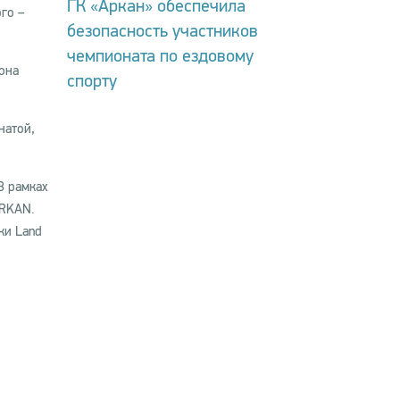
ГК «Аркан» обеспечила
го –
безопасность участников
чемпионата по ездовому
она
спорту
натой,
В рамках
ARKAN.
ки Land