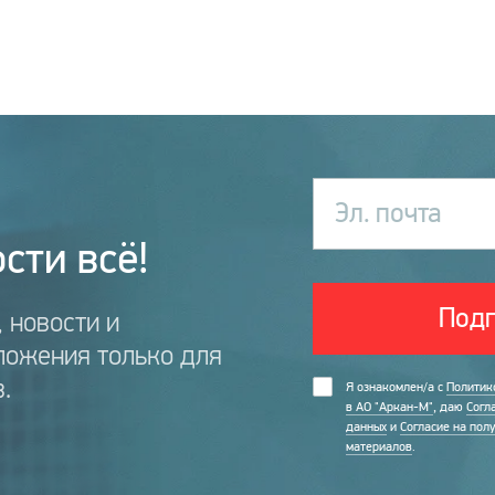
Эл. почта
сти всё!
Подп
 новости и
ложения только для
.
Я ознакомлен/а с
Политик
в АО "Аркан-М"
, даю
Согл
данных
и
Согласие на пол
материалов
.