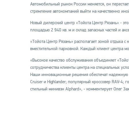
Автомобильный рынок России меняется, он перестает
стремление автокомпаний выйти на качественно ино
Новый дилерский центр «Тойота Центр Рязань» - это
площадью 2 940 кв. м и склад запасных частей и акс
«Тойота Центр Рязань» располагает зоной отдыха с 
вместительной парковкой. Каждый клиент центра м
«Высокое качество обслуживания объединяет «Тойот
сотрудничества клиенты центра на специальных усл
Наши инновационные решения обеспечат надежную з
Cruiser и Highlander; популярный кроссовер RAV-4; го
стильный минивэн Alphard», - комментирует Олег З