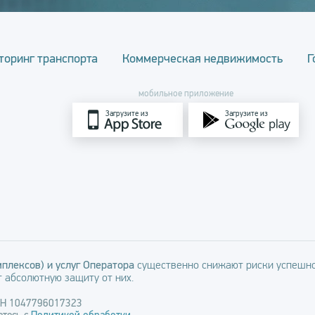
торинг транспорта
Коммерческая недвижимость
Г
мобильное приложение
Загрузите из
Загрузите из
плексов) и услуг Оператора
существенно снижают риски успешно
 абсолютную защиту от них.
РН 1047796017323