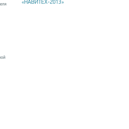
«НАВИТЕХ-2013»
реля
ной