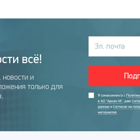
Эл. почта
сти всё!
Подп
 новости и
ложения только для
.
Я ознакомлен/а с
Политик
в АО "Аркан-М"
, даю
Согл
данных
и
Согласие на пол
материалов
.