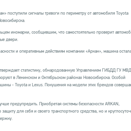
н» поступили сигналы тревоги по периметру от автомобиля Toyota
Новосибирска.
льцем иномарки, сообщившим, что самостоятельно проверит автомоб
ые двери.
пасности и оперативным действиям компании «Аркан», машина остала
подтверждает статистику, обнародованную Управлением ГИБДД ГУ МВД
воруют в Ленинском и Октябрьском районах Новосибирска. Особой
шины - Toyota и Lexus. Покушения на модели этих брендов соверша
лучше предупредить. Приобретая системы безопасности ARKAN,
защиту для себя и своего транспортного средства, но и круглосуто
ержку.