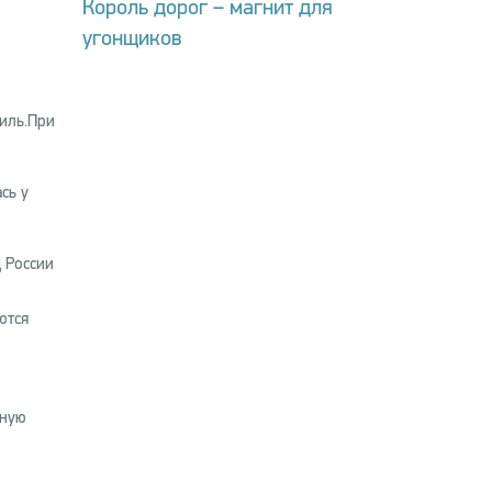
Король дорог – магнит для
угонщиков
иль.При
сь у
 России
ются
чную