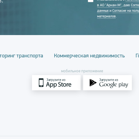
.
в АО "Аркан-М"
, даю
Согл
данных
и
Согласие на пол
материалов
.
торинг транспорта
Коммерческая недвижимость
Г
мобильное приложение
Загрузите из
Загрузите из