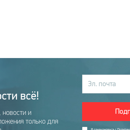
Эл. почта
сти всё!
Подп
 новости и
ложения только для
Я ознакомлен/а с
Политик