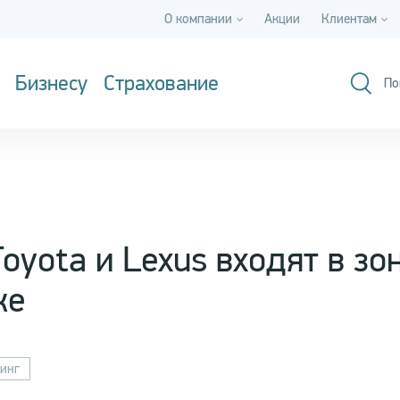
О компании
Акции
Клиентам
Бизнесу
Страхование
По
oyota и Lexus входят в зо
ке
инг