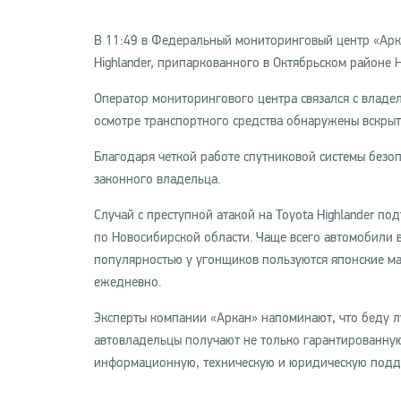
В 11:49 в Федеральный мониторинговый центр «Арка
Highlander, припаркованного в Октябрьском районе 
Оператор мониторингового центра связался с владе
осмотре транспортного средства обнаружены вскрыт
Благодаря четкой работе спутниковой системы безо
законного владельца.
Случай с преступной атакой на Toyota Highlander 
по Новосибирской области. Чаще всего автомобили 
популярностью у угонщиков пользуются японские ма
ежедневно.
Эксперты компании «Аркан» напоминают, что беду 
автовладельцы получают не только гарантированную 
информационную, техническую и юридическую подд