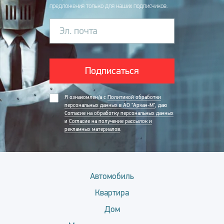
предложения только для наших подписчиков.
Эл. почта
Подписаться
Я ознакомлен/а с
Политикой обработки
персональных данных в АО "Аркан-М"
, даю
Согласие на обработку персональных данных
и
Согласие на получение рассылок и
рекламных материалов
.
Автомобиль
Квартира
Дом