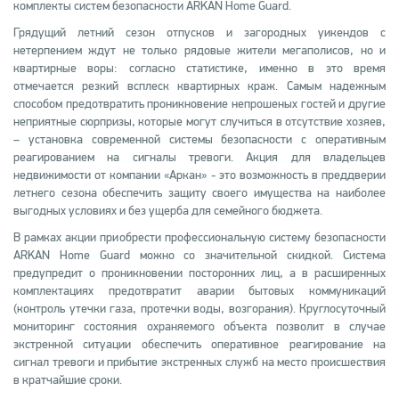
комплекты систем безопасности ARKAN Home Guard.
Грядущий летний сезон отпусков и загородных уикендов с
нетерпением ждут не только рядовые жители мегаполисов, но и
квартирные воры: согласно статистике, именно в это время
отмечается резкий всплеск квартирных краж. Самым надежным
способом предотвратить проникновение непрошеных гостей и другие
неприятные сюрпризы, которые могут случиться в отсутствие хозяев,
– установка современной системы безопасности с оперативным
реагированием на сигналы тревоги. Акция для владельцев
недвижимости от компании «Аркан» - это возможность в преддверии
летнего сезона обеспечить защиту своего имущества на наиболее
выгодных условиях и без ущерба для семейного бюджета.
В рамках акции приобрести профессиональную систему безопасности
ARKAN Home Guard можно со значительной скидкой. Система
предупредит о проникновении посторонних лиц, а в расширенных
комплектациях предотвратит аварии бытовых коммуникаций
(контроль утечки газа, протечки воды, возгорания). Круглосуточный
мониторинг состояния охраняемого объекта позволит в случае
экстренной ситуации обеспечить оперативное реагирование на
сигнал тревоги и прибытие экстренных служб на место происшествия
в кратчайшие сроки.