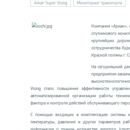
Arkan Super Vising
Мониторинг транспорта
Компания «Аркан», 
спутникового монит
крупнейших дорож
сотрудничества буд
Красной поляны г. С
На сегодняшний де
предприятия-зак
высокотехнологичн
Vising стало повышение эффективности управл
автоматизированной организации работы техник
фактора и контроля действий обслуживающего перс
С помощью входящих в комплектацию системы ко
температуры, давления и других параметров раб
информации о точном количестве залитого (слит