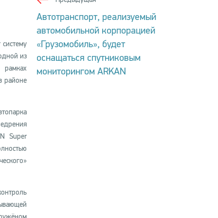
Автотранспорт, реализуемый
автомобильной корпорацией
«Грузомобиль», будет
 систему
одной из
оснащаться спутниковым
 рамках
мониторингом ARKAN
в районе
втопарка
едрения
AN Super
лностью
ческого»
контроль
пывающей
гружёном