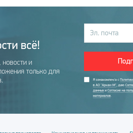
Эл. почта
сти всё!
Подп
 новости и
ложения только для
.
Я ознакомлен/а с
Политик
в АО "Аркан-М"
, даю
Согл
данных
и
Согласие на пол
материалов
.