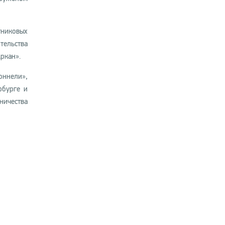
тниковых
тельства
ркан».
оннели»,
рбурге и
ничества