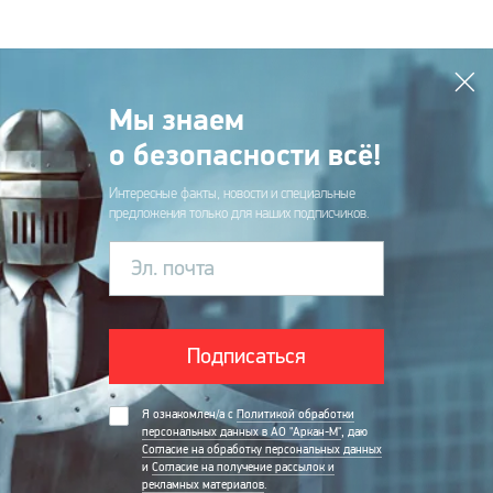
Мы знаем
о безопасности всё!
Интересные факты, новости и специальные
предложения только для наших подписчиков.
Эл. почта
Подписаться
Я ознакомлен/а с
Политикой обработки
персональных данных в АО "Аркан-М"
, даю
Согласие на обработку персональных данных
и
Согласие на получение рассылок и
рекламных материалов
.