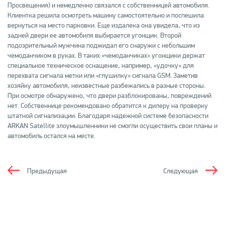
Просвещения) и немедленно связался с собственницей автомобиля.
Клиентка решила осмотреть машину самостоятельно и поспешила
вернуться на место парковки. Еще издалека она увидела, что из
задней двери ее автомобиля выбирается угонщик. Второй
подозрительный мужчина поджидал его снаружи с небольшим
чемоданчиком в руках. В таких «чемоданчиках» угонщики держат
специальное техническое оснащение, например, «удочку» для
перехвата сигнала метки или «глушилку» сигнала GSM. Заметив
хозяйку автомобиля, неизвестные разбежались в разные стороны.
При осмотре обнаружено, что двери разблокированы, повреждений
нет. Собственнице рекомендовано обратится к дилеру на проверку
штатной сигнализации. Благодаря надежной системе безопасности
ARKAN Satellite злоумышленники не смогли осуществить свои планы и
автомобиль остался на месте.
Предыдущая
Следующая