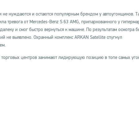
и не нуждаются и остаются популярным брендом у автоугонщиков. Та
ла тревога от Mercedes-Benz S 63 AMG, припаркованного у гиперма
далеку и смог быстро вернуться к машине. По результатам осмотра 
й не выявлено. Охранный комплекс ARKAN Satellite cпугнул
ем.
и торговых центров занимают лидирующую позицию в топе самых уг