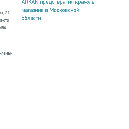
ARKAN предотвратил кражу в
магазине в Московской
к, 21
области
ркета
было
оняемых