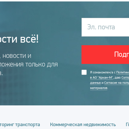
Эл. почта
сти всё!
Подп
 новости и
ложения только для
.
Я ознакомлен/а с
Политик
в АО "Аркан-М"
, даю
Согл
данных
и
Согласие на пол
материалов
.
торинг транспорта
Коммерческая недвижимость
Г