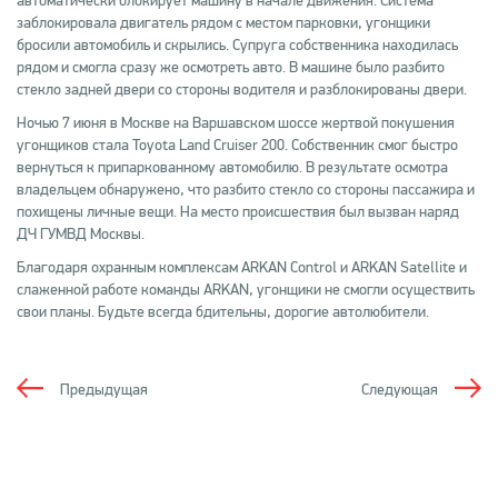
автоматически блокирует машину в начале движения. Система
заблокировала двигатель рядом с местом парковки, угонщики
бросили автомобиль и скрылись. Супруга собственника находилась
рядом и смогла сразу же осмотреть авто. В машине было разбито
стекло задней двери со стороны водителя и разблокированы двери.
Ночью 7 июня в Москве на Варшавском шоссе жертвой покушения
угонщиков стала Toyota Land Cruiser 200. Собственник смог быстро
вернуться к припаркованному автомобилю. В результате осмотра
владельцем обнаружено, что разбито стекло со стороны пассажира и
похищены личные вещи. На место происшествия был вызван наряд
ДЧ ГУМВД Москвы.
Благодаря охранным комплексам ARKAN Control и ARKAN Satellite и
слаженной работе команды ARKAN, угонщики не смогли осуществить
свои планы. Будьте всегда бдительны, дорогие автолюбители.
Предыдущая
Следующая