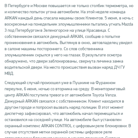
В Петербурге и Москве повышается не только столбик термометра, но
и количество попыток угона автомобили. На этой неделе команда
ARKAN каждый день спасала машины своих Клиентов. 5 июня, в ночь с
воскресенья на понедельник злоумышленники пытались угнать Mazda
3 под Петербургом в Зеленогорске на улице Красавица. С
собственником связался дежурный ARKAN, сообщив о попытке
проникновения в автомобиль. Выглянув в окно, автовладелец увидел
в салоне машины постороннего. Со слов собственника
злоумышленник скрылся у него на глазах. В результате осмотра
обнаружено, что двери заблокированы, свернута личинка замка
водительской двери. На место происшествия вызван наряд ДЧ ГУ
МВД.
Следующий случай произошел уже в Пушкине на Фуражном
переулке, 6 июня, ночью со вторника на среду. В мониторинговый
центр ARKAN поступила тревога от автомобиля Toyota Venza.
Дежурный ARKAN cвязался с собственником. Клиент находился в
другом городе и попросил вызвать наряд полиции. В этот момент
диспетчер зафиксировал, что автомобиль начал перемещаться и
остановился на соседней улице. На автомобиле был установлен
охранный комплекс ARKAN CONTROL с цифровым реле блокировки. В
случае отсутствия метки охранной системы цифровое реле