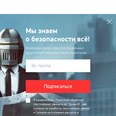
Мы знаем
о безопасности всё!
Интересные факты, новости и специальные
предложения только для наших подписчиков.
Эл. почта
Подписаться
Я ознакомлен/а с
Политикой обработки
персональных данных в АО "Аркан-М"
, даю
Согласие на обработку персональных данных
и
Согласие на получение рассылок и