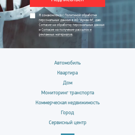
Я ознакомлен/а с
Политикой обработки
персональных данных в АО "Аркан-М"
, даю
Согласие на обработку персональных данных
и
Согласие на получение рассылок и
рекламных материалов
.
Автомобиль
Квартира
Дом
Мониторинг транспорта
Коммерческая недвижимость
Город
Сервисный центр