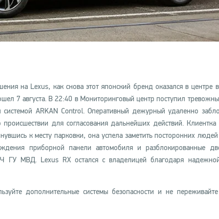
ения на Lexus, как снова этот японский бренд оказался в центре 
шел 7 августа. В 22:40 в Мониторинговый центр поступил тревожны
й системой ARKAN Control. Оперативный дежурный удаленно забл
о происшествии для согласования дальнейших действий. Клиентка
нувшись к месту парковки, она успела заметить посторонних людей
ждения приборной панели автомобиля и разблокированные две
Ч ГУ МВД. Lexus RХ остался с владелицей благодаря надежно
льзуйте дополнительные системы безопасности и не переживайте