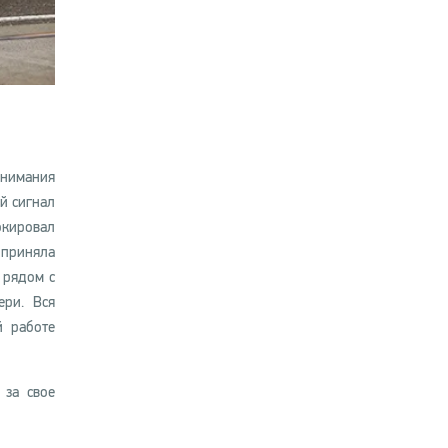
внимания
й сигнал
окировал
 приняла
 рядом с
ри. Вся
й работе
 за свое