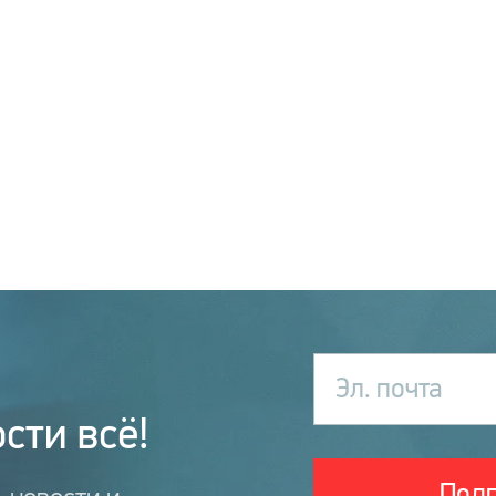
Эл. почта
сти всё!
Подп