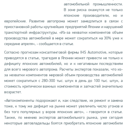
автомобильной промышленности.
В зоне риска окажутся не только
японские производители, но и
европейские. Развитие автопрома может замедлиться в связи с
приостановкой работы крупнейших предприятий Японии и нарушений
транспортной инфраструктуры. «Из-за нехватки компонентов объем
производства автомобилей в мире может сократиться на 30% уже к
середине апреля», - сообщается в статье.
Согласно прогнозам консалтинговой фирмы IHS Automotive, которые
приводятся в статье, трагедия в Японии может привести не только к
дефициту японских автомобилей, но и к негативным последствиям
для всего мирового автопрома. Расчеты экспертов показали, что из-
за нехватки компонентов мировой объем производства автомобилей
может сократиться с 280-300 тыс. штук в день до 100 тыс. штук, а
стоимость критически важных компонентов и запчастей значительно
возрастет.
«Автокомпоненты подорожают и, как следствие, их ремонт и замена
тоже, к тому же дефицит на рынке может увеличить число угонов и
без того популярных у воров японских авто», - говорится в статье.
Также, по мнению экспертов автомобильного рынка, уже сегодня
некоторые автовладельцы боятся приобретать японские автомобили