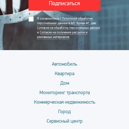
Подписаться
Я ознакомлен/а с
Политикой обработки
персональных данных в АО "Аркан-М"
, даю
Согласие на обработку персональных данных
и
Согласие на получение рассылок и
рекламных материалов
.
Автомобиль
Квартира
Дом
Мониторинг транспорта
Коммерческая недвижимость
Город
Сервисный центр