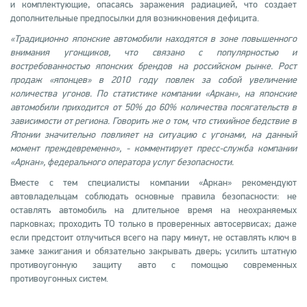
и комплектующие, опасаясь заражения радиацией, что создает
дополнительные предпосылки для возникновения дефицита.
«Традиционно японские автомобили находятся в зоне повышенного
внимания угонщиков, что связано с популярностью и
востребованностью японских брендов на российском рынке. Рост
продаж «японцев» в 2010 году повлек за собой увеличение
количества угонов. По статистике компании «Аркан», на японские
автомобили приходится от 50% до 60% количества посягательств в
зависимости от региона. Говорить же о том, что стихийное бедствие в
Японии значительно повлияет на ситуацию с угонами, на данный
момент преждевременно», - комментирует пресс-служба компании
«Аркан», федерального оператора услуг безопасности.
Вместе с тем специалисты компании «Аркан» рекомендуют
автовладельцам соблюдать основные правила безопасности: не
оставлять автомобиль на длительное время на неохраняемых
парковках; проходить ТО только в проверенных автосервисах; даже
если предстоит отлучиться всего на пару минут, не оставлять ключ в
замке зажигания и обязательно закрывать дверь; усилить штатную
противоугонную защиту авто с помощью современных
противоугонных систем.